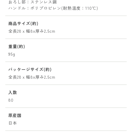
おろし部：ステンレス鋼
ハンドル：ポリプロピレン(耐熱温度：110℃)
商品サイズ(約)
全長28ｘ幅8x厚み2.5cm
重量(約)
95g
パッケージサイズ(約)
全長28ｘ幅8x厚み2.5cm
入数
80
原産国
日本