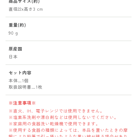
商品サイズ(約)
直径22x高さ3 cm
重量(約)
90 g
原産国
日本
セット内容
本体…1個
取扱説明書…1枚
※注意事項※
※直火、IH、電子レンジでは使用できません。
※塩素系洗剤や漂白剤などは使用しないでください。
※家庭用の食器洗い乾燥機で使用できます。
※使用する食器の種類によっては、本品を置いたときの摩
擦により鉛筆で引っ掻いたような黒い線が残る場合があり