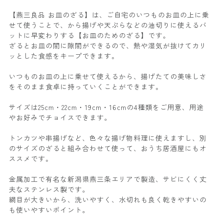
【燕三良品 お皿のざる】は、ご自宅のいつものお皿の上に乗
せて使うことで、から揚げや天ぷらなどの油切りに使えるバ
ットに早変わりする【お皿のためのざる】です。
ざるとお皿の間に隙間ができるので、熱や湿気が抜けてカリ
ッとした食感をキープできます。
いつものお皿の上に乗せて使えるから、揚げたての美味しさ
をそのまま食卓に持っていくことができます。
サイズは25cm・22cm・19cm・16cmの4種類をご用意、用途
やお好みでチョイスできます。
トンカツや串揚げなど、色々な揚げ物料理に使えますし、別
のサイズのざると組み合わせて使って、おうち居酒屋にもオ
ススメです。
金属加工で有名な新潟県燕三条エリアで製造、サビにくく丈
夫なステンレス製です。
網目が大きいから、洗いやすく、水切れも良く乾きやすいの
も使いやすいポイント。