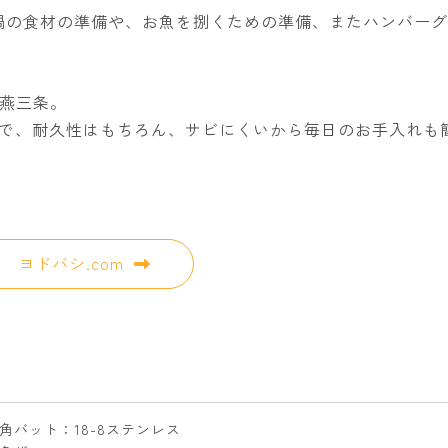
お鍋の食材の準備や、お魚を捌くための準備、またハンバー
燕三条。
るので、耐久性はもちろん、サビにくいから毎日のお手入れも
ヨドバシ.com
角バット：18-8ステンレス