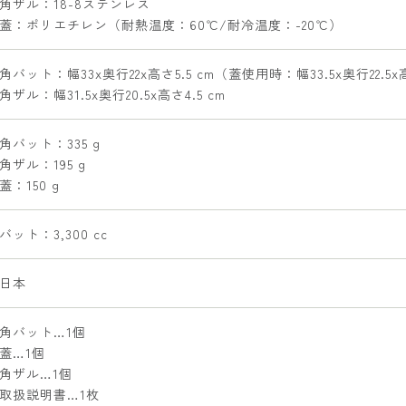
角ザル：18-8ステンレス
蓋：ポリエチレン（耐熱温度：60℃/耐冷温度：-20℃）
角バット：幅33x奥行22x高さ5.5 cm（蓋使用時：幅33.5x奥行22.5x
角ザル：幅31.5x奥行20.5x高さ4.5 cm
角バット：335 g
角ザル：195 g
蓋：150 g
バット：3,300 cc
日本
角バット…1個
蓋…1個
角ザル…1個
取扱説明書…1枚