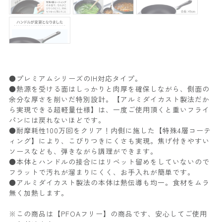
●プレミアムシリーズのIH対応タイプ。
●熱源を受ける面はしっかりと肉厚を確保しながら、側面の
余分な厚さを削いだ特別設計。【アルミダイカスト製法だか
ら実現できる超軽量仕様】は、一度ご使用頂くと重いフライ
パンには戻れないほどです。
●耐摩耗性100万回をクリア！内側に施した【特殊4層コーテ
ィング】により、こびりつきにくさも実現。焦げ付きやすい
ソースなども、弾きながら調理ができます。
●本体とハンドルの接合にはリベット留めをしていないので
フラットで汚れが溜まりにくく、お手入れが簡単です。
●アルミダイカスト製法の本体は熱伝導も均一。食材をムラ
無く加熱します。
※この商品は【PFOAフリー】の商品です、安心してご使用