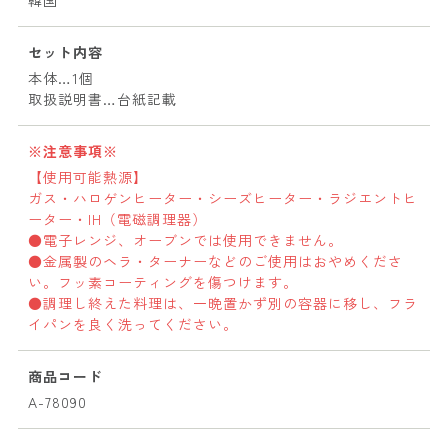
韓国
セット内容
本体…1個
取扱説明書…台紙記載
※注意事項※
【使用可能熱源】
ガス・ハロゲンヒーター・シーズヒーター・ラジエントヒ
ーター・IH（電磁調理器）
●電子レンジ、オーブンでは使用できません。
●金属製のヘラ・ターナーなどのご使用はおやめくださ
い。フッ素コーティングを傷つけます。
●調理し終えた料理は、一晩置かず別の容器に移し、フラ
イパンを良く洗ってください。
商品コード
A-78090