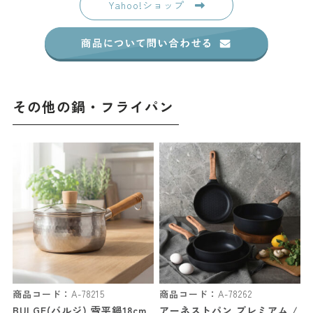
Yahoo!ショップ
その他の鍋・フライパン
商品コード：
A-78215
商品コード：
A-78262
BULGE(バルジ) 雪平鍋18cm
アーネストパン プレミアム /