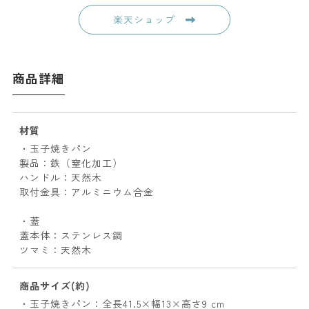
楽天ショップ
商品詳細
材質
・玉子焼きパン
製品：鉄（窒化加工）
ハンドル：天然木
取付金具：アルミニウム合金
・蓋
蓋本体：ステンレス鋼
ツマミ：天然木
商品サイズ(約)
・玉子焼きパン：全長41.5×幅13×高さ9 cm