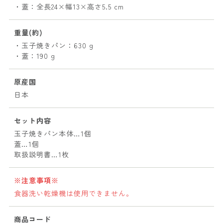
・蓋：全長24×幅13×高さ5.5 cm
重量(約)
・玉子焼きパン：630 g
・蓋：190 g
原産国
日本
セット内容
玉子焼きパン本体…1個
蓋…1個
取扱説明書…1枚
※注意事項※
食器洗い乾燥機は使用できません。
商品コード