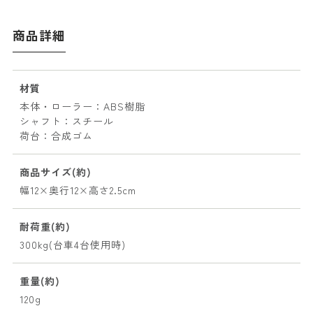
商品詳細
材質
本体・ローラー：ABS樹脂
シャフト：スチール
荷台：合成ゴム
商品サイズ(約)
幅12×奥行12×高さ2.5cm
耐荷重(約)
300kg(台車4台使用時)
重量(約)
120g