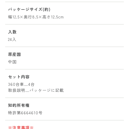
パッケージサイズ(約)
幅12.5×奥行8.5×高さ12.5cm
入数
24入
原産国
中国
セット内容
360台車…4台
取扱説明…パッケージに記載
知的所有権
特許第6664610号
※注意事項※