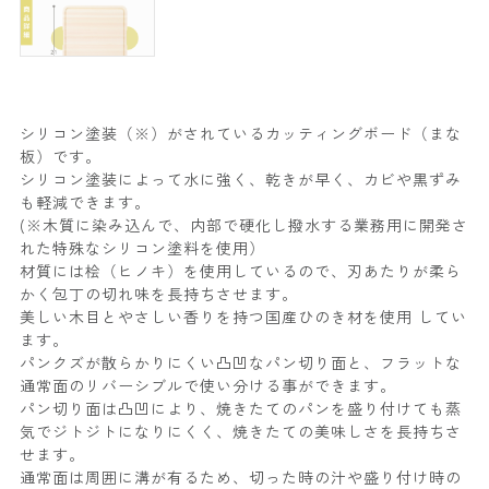
シリコン塗装（※）がされているカッティングボード（まな
板）です。
シリコン塗装によって水に強く、乾きが早く、カビや黒ずみ
も軽減できます。
(※木質に染み込んで、内部で硬化し撥水する業務用に開発さ
れた特殊なシリコン塗料を使用）
材質には桧（ヒノキ）を使用しているので、刃あたりが柔ら
かく包丁の切れ味を長持ちさせます。
美しい木目とやさしい香りを持つ国産ひのき材を使用 してい
ます。
パンクズが散らかりにくい凸凹なパン切り面と、フラットな
通常面のリバーシブルで使い分ける事ができます。
パン切り面は凸凹により、焼きたてのパンを盛り付けても蒸
気でジトジトになりにくく、焼きたての美味しさを長持ちさ
せます。
通常面は周囲に溝が有るため、切った時の汁や盛り付け時の