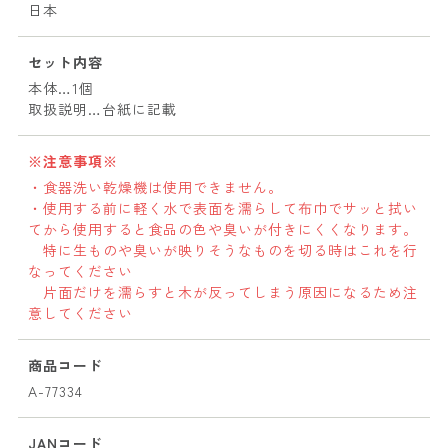
日本
セット内容
本体…1個
取扱説明…台紙に記載
※注意事項※
・食器洗い乾燥機は使用できません。
・使用する前に軽く水で表面を濡らして布巾でサッと拭い
てから使用すると食品の色や臭いが付きにくくなります。
特に生ものや臭いが映りそうなものを切る時はこれを行
なってください
片面だけを濡らすと木が反ってしまう原因になるため注
意してください
商品コード
A-77334
JANコード