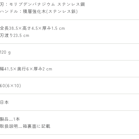
刃：モリブデンバナジウム ステンレス鋼
ハンドル：積層強化木(ステンレス鋲)
全長38.5×高さ4.5×厚み1.5 cm
刃渡り23.5 cm
120 g
幅41.5×奥行6×厚み2 cm
60(6×10)
日本
製品…1本
取扱説明…箱裏面に記載