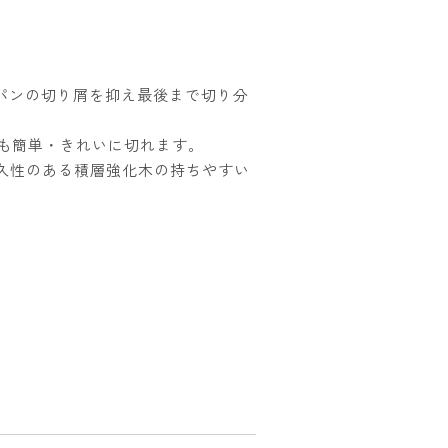
パンの切り屑を抑え最後まで切り分
チも簡単・きれいに切れます。
耐久性のある積層強化木の持ちやすい