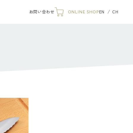
 so goods arnest
お問い合わせ
EN
CH
ONLINE SHOP