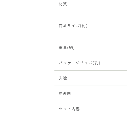
材質
商品サイズ(約)
重量(約)
パッケージサイズ(約)
入数
原産国
セット内容