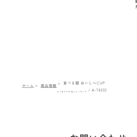
食べる器 おいし～CUP
ホーム
商品情報
/ A-76332
たべるうつわ おいしいカップ