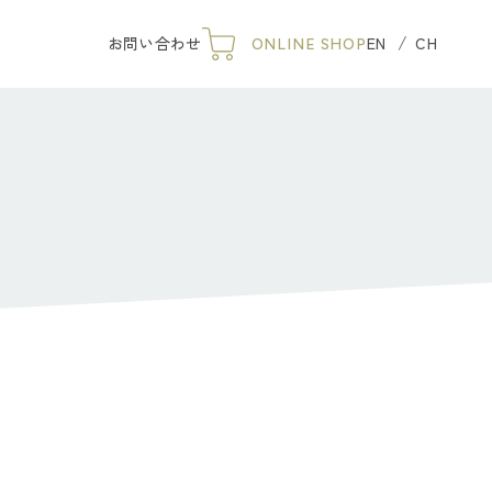
 so goods arnest
お問い合わせ
EN
CH
ONLINE SHOP